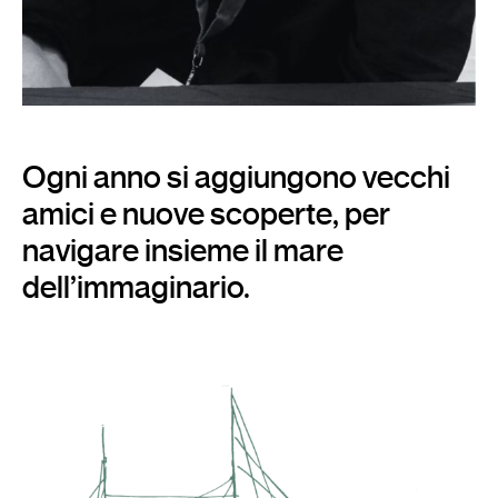
Ogni anno si aggiungono vecchi
DANIJEL ZEZELJ
amici e nuove scoperte, per
Disegnatore e illustratore
navigare insieme il mare
dell’immaginario.