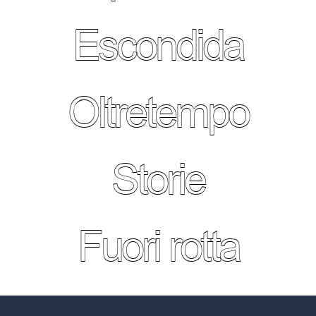
Escondida
Oltretempo
Storie
Fuori rotta