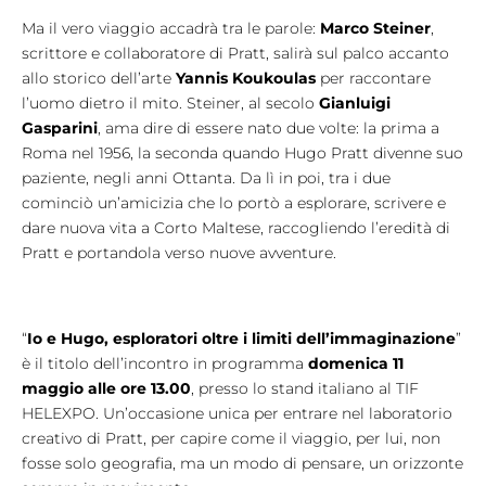
Ma il vero viaggio accadrà tra le parole:
Marco Steiner
,
scrittore e collaboratore di Pratt, salirà sul palco accanto
allo storico dell’arte
Yannis Koukoulas
per raccontare
l’uomo dietro il mito. Steiner, al secolo
Gianluigi
Gasparini
, ama dire di essere nato due volte: la prima a
Roma nel 1956, la seconda quando Hugo Pratt divenne suo
paziente, negli anni Ottanta. Da lì in poi, tra i due
cominciò un’amicizia che lo portò a esplorare, scrivere e
dare nuova vita a Corto Maltese, raccogliendo l’eredità di
Pratt e portandola verso nuove avventure.
“
Io e Hugo, esploratori oltre i limiti dell’immaginazione
”
è il titolo dell’incontro in programma
domenica 11
maggio alle ore 13.00
, presso lo stand italiano al TIF
HELEXPO. Un’occasione unica per entrare nel laboratorio
creativo di Pratt, per capire come il viaggio, per lui, non
fosse solo geografia, ma un modo di pensare, un orizzonte