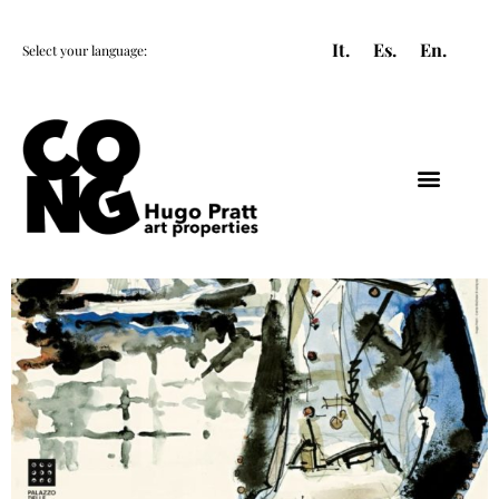
It.
Es.
En.
Select your language:
HUGO PRATT
UNIVERS PRATT
CORTO MALTESE