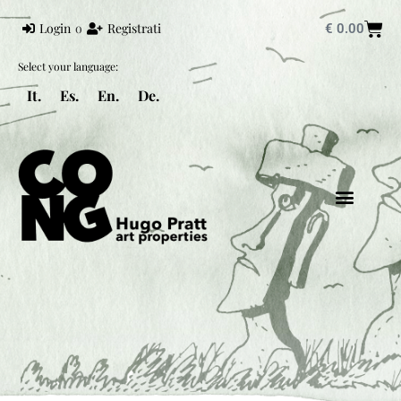
Login
o
Registrati
€
0.00
Select your language:
It.
Es.
En.
De.
HUGO PRATT
UNIVERS PRATT
CORTO MALTESE