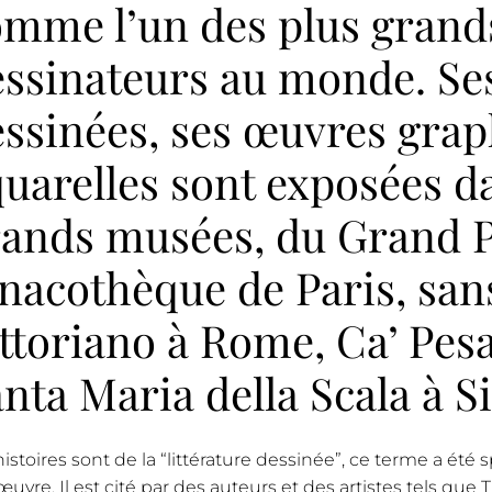
omme l’un des plus grand
essinateurs au monde. Se
ssinées, ses œuvres grap
uarelles sont exposées da
ands musées, du Grand Pa
nacothèque de Paris, san
ttoriano à Rome, Ca’ Pesa
nta Maria della Scala à S
histoires sont de la “littérature dessinée”, ce terme a été
uvre. Il est cité par des auteurs et des artistes tels que 