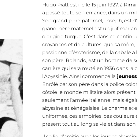
Hugo Pratt est né le 15 juin 1927, à Rimin
a passé toute son enfance, dans un mili
Son grand-père paternel, Joseph, est d’
grand-père maternel est un juif marra
d’origine turque. C’est dans ce contin
croyances et de cultures, que sa mère, 
passionne d’ésotérisme, de la cabale à 
son père, Rolando, est un homme de so
carrière qui sera muté en 1936 dans la 
l’Abyssinie. Ainsi commence la
jeuness
Enrôlé par son père dans la police colon
côtoie le monde militaire alors présent
seulement l’armée italienne, mais égal
abyssine et sénégalaise. Le charme exe
uniformes, ces armoiries, ces couleurs
présent tout au long sa vie et dans son
Il se lie d’amitié avec les jeunes abyssin