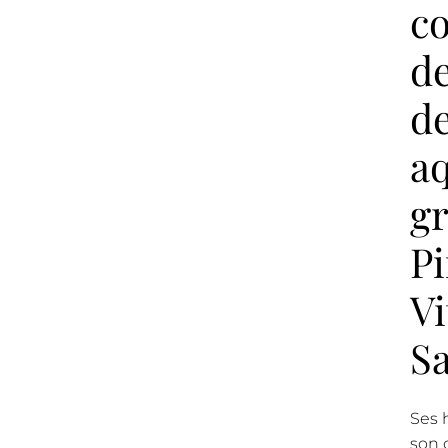
c
d
de
aq
gr
Pi
Vi
Sa
Ses 
son œ