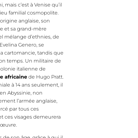
i, mais c’est à Venise qu’il
eu familial cosmopolite.
origine anglaise, son
ne et sa grand-mère
uel mélange d’ethnies, de
Evelina Genero, se
la cartomancie, tandis que
n temps. Un militaire de
colonie italienne de
e africaine
de Hugo Pratt.
iale à 14 ans seulement, il
 en Abyssinie, non
ement l’armée anglaise,
rcé par tous ces
 et ces visages demeurera
 œuvre.
s de son âge, grâce à qui il