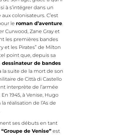
si à s’intégrer dans un
 aux colonisateurs. C’est
pour le
roman d’aventure
.
liver Curwood, Zane Gray et
nt les premières bandes
 et les Pirates” de Milton
tel point que, depuis sa
n
dessinateur de bandes
 à la suite de la mort de son
itaire de Città di Castello
ient interprète de l’armée
e. En 1945, à Venise, Hugo
la réalisation de l’As de
.
lement ses débuts en tant
e
“Groupe de Venise”
est