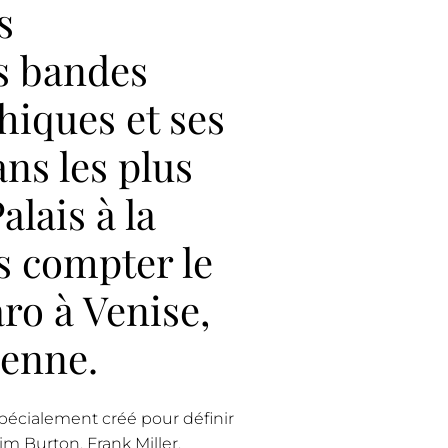
s
s bandes
hiques et ses
ns les plus
lais à la
s compter le
ro à Venise,
ienne.
 spécialement créé pour définir
Tim Burton, Frank Miller,