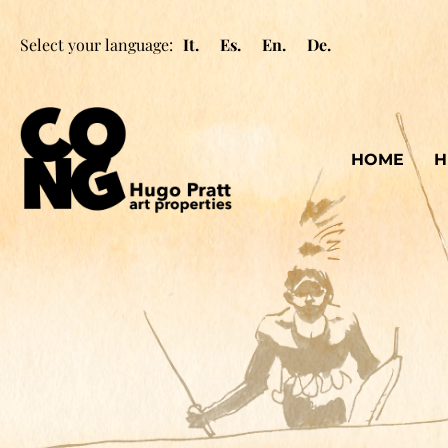
Select your language:
It.
Es.
En.
De.
HOME
H