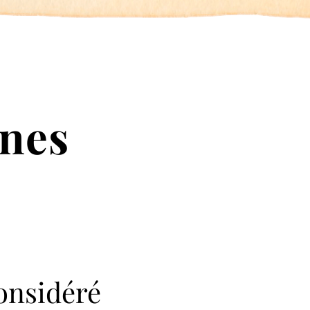
gnes
considéré