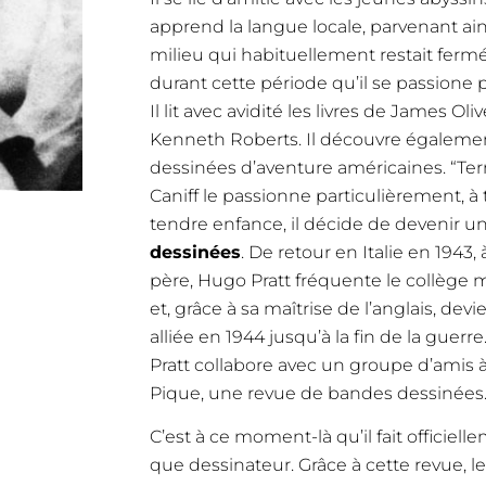
apprend la langue locale, parvenant ain
milieu qui habituellement restait fermé
durant cette période qu’il se passione 
Il lit avec avidité les livres de James O
Kenneth Roberts. Il découvre égaleme
dessinées d’aventure américaines. “Terry
Caniff le passionne particulièrement, à 
tendre enfance, il décide de devenir u
dessinées
. De retour en Italie en 1943,
père, Hugo Pratt fréquente le collège mil
et, grâce à sa maîtrise de l’anglais, dev
alliée en 1944 jusqu’à la fin de la guerr
Pratt collabore avec un groupe d’amis à 
Pique, une revue de bandes dessinées
C’est à ce moment-là qu’il fait officiel
que dessinateur. Grâce à cette revue, l