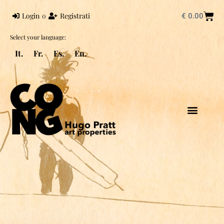
Login
o
Registrati
€
0.00
Select your language:
It.
Fr.
Es.
En.
HUGO PRATT
PRATT UNIVER
CORTO MALTESE