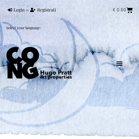
Login
o
Registrati
€
0.00
Select your language:
HUGO PRATT
MONDO PRATT
CORTO MALTESE
CONG EDIZIONI