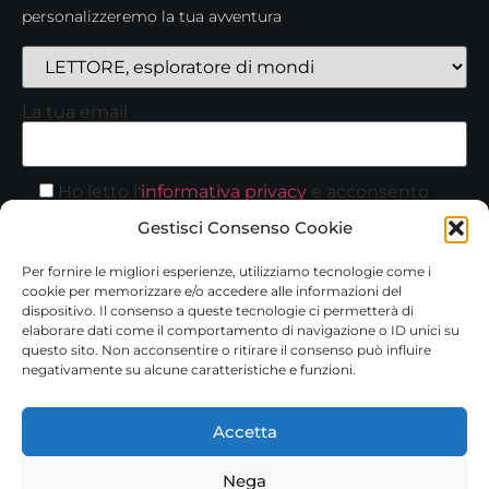
personalizzeremo la tua avventura
La tua email
Ho letto l'
informativa privacy
e acconsento
secondo quanto stabilito dal GDPR n. 679/2016.
Gestisci Consenso Cookie
Per fornire le migliori esperienze, utilizziamo tecnologie come i
cookie per memorizzare e/o accedere alle informazioni del
dispositivo. Il consenso a queste tecnologie ci permetterà di
elaborare dati come il comportamento di navigazione o ID unici su
questo sito. Non acconsentire o ritirare il consenso può influire
negativamente su alcune caratteristiche e funzioni.
Accetta
Nega