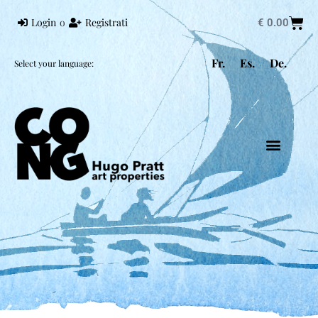
Login
o
Registrati
€
0.00
Fr.
Es.
De.
Select your language:
HUGO PRATT
MONDO PRATT
CORTO MALTESE
CONG EDIZIONI