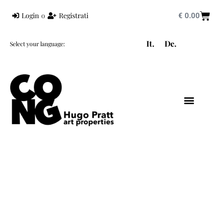
Login
o
Registrati
€
0.00
It.
De.
Select your language:
HUGO PRATT
UNIVERS PRATT
CORTO MALTESE