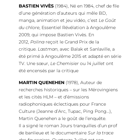
BASTIEN VIVÈS
(1984), Né en 1984, chef de file
d’une génération d’auteurs qui mêle BD,
manga, animation et jeu vidéo, c’est
Le Goût
du chlore
, Essentiel Révélation à Angoulême
2009, qui impose Bastien Vivès. En
2012,
Polina
reçoit le Grand Prix de la
critique.
Lastman
, avec Balak et Sanlaville, a
été primé à Angoulême 2015 et adapté en série
TV. Une sœur,
Le Chemisier
ou
14 juillet
ont
été encensés par la critique
MARTIN QUENEHEN
(1978), Auteur de
recherches historiques – sur les Mérovingiens
et les cités HLM – et d’émissions
radiophoniques éclectiques pour France
Culture (Jeanne d’Arc, Tupac, Ping Pong…),
Martin Quenehen a le goût de l’enquête.
Il a signé le roman Jours tranquilles d’un prof
de banlieue et le documentaire
Sur la trace
des faussaires
.
Quatorze Juillet
est son