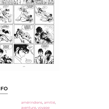
NFO
amérindiens
,
amitié
,
aventure
,
voyage