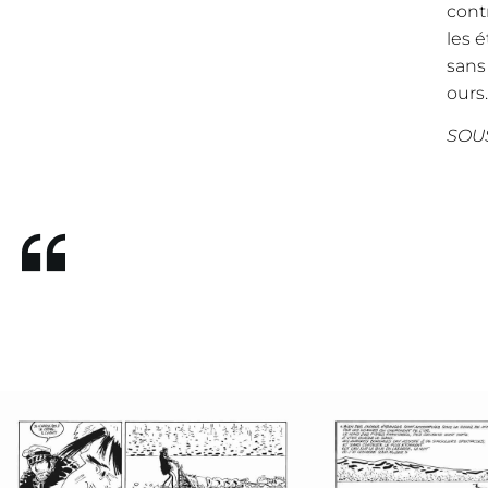
cont
les 
sans
ours
SOUS
CORTO MALTESE