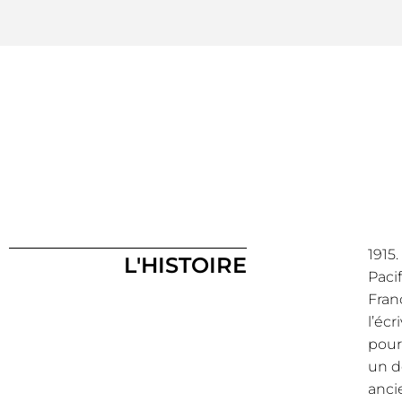
1915
L'HISTOIRE
Paci
Fran
l’écr
pour 
un d
ancie