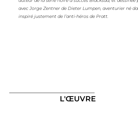
auteur de la série noire à succès Blacksad, et dessinée
avec Jorge Zentner de Dieter Lumpen, aventurier né da
inspiré justement de l’anti-héros de Pratt.
L'ŒUVRE