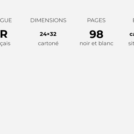
GUE
DIMENSIONS
PAGES
R
98
24×32
c
çais
cartoné
noir et blanc
si