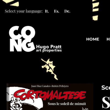
Select your language:
It.
Es.
De.
HOME
H
Sc
S