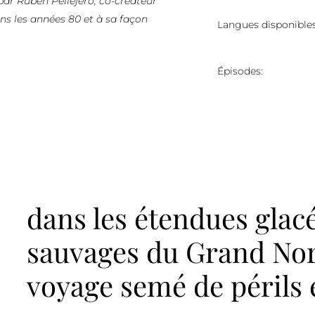
 par Rubén Pellejero, co-créateur
ns les années 80 et à sa façon
Langues disponibles
Épisodes:
dans les étendues glacé
sauvages du Grand Nor
voyage semé de périls 