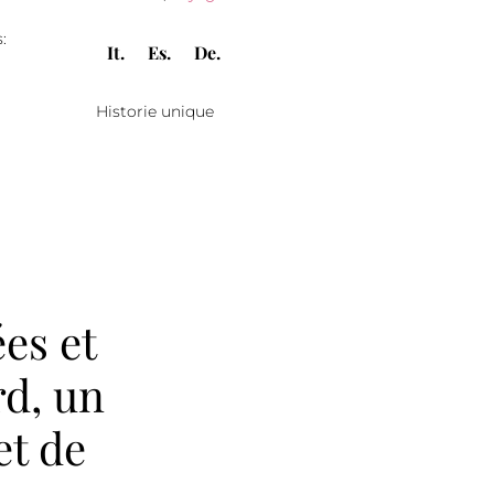
:
It.
Es.
De.
Historie unique
es et
d, un
et de