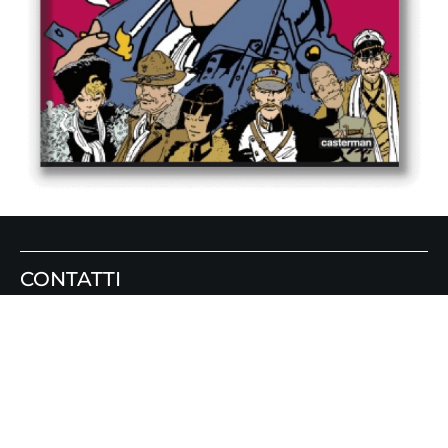
CONTATTI
INFO@CONG-PRATT.COM
GRAND RUE 1
1091 – GRANDVAUX, SVIZZERA
CONG EDIZIONI VICOLO DEI PANIERI 3A, 00153,