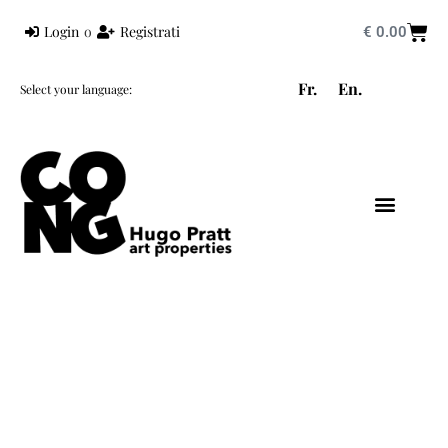
Login
o
Registrati
€
0.00
Fr.
En.
Select your language:
HUGO PRATT
MONDO PRATT
CORTO MALTESE
CONG EDIZIONI