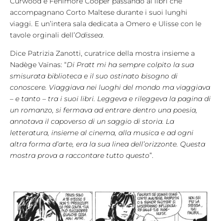
Curwood e Fenimore Cooper passando ai libri che
accompagnano Corto Maltese durante i suoi lunghi
viaggi. E un’intera sala dedicata a Omero e Ulisse con le
tavole orginali dell’
Odissea
.
Dice Patrizia Zanotti, curatrice della mostra insieme a
Nadège Vaïnas: “
Di Pratt mi ha sempre colpito la sua
smisurata biblioteca e il suo ostinato bisogno di
conoscere. Viaggiava nei luoghi del mondo ma viaggiava
– e tanto – tra i suoi libri. Leggeva e rileggeva la pagina di
un romanzo, si fermava ad entrare dentro una poesia,
annotava il capoverso di un saggio di storia. La
letteratura, insieme al cinema, alla musica e ad ogni
altra forma d’arte, era la sua linea dell’orizzonte. Questa
mostra prova a raccontare tutto questo
”.