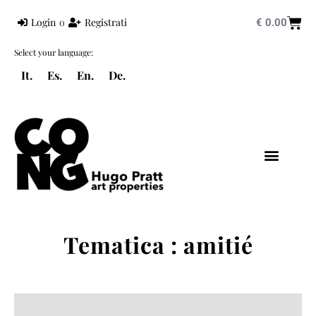
Login
o
Registrati
€
0.00
Select your language:
It.
Es.
En.
De.
HUGO PRATT
UNIVERS PRATT
CORTO MALTESE
Tematica : amitié