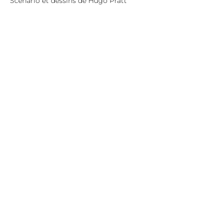
Scénario et dessins de Hugo Pratt