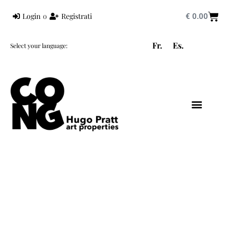
Login
o
Registrati
€
0.00
Fr.
Es.
Select your language:
HUGO PRATT
MONDO PRATT
CORTO MALTESE
CONG EDIZIONI