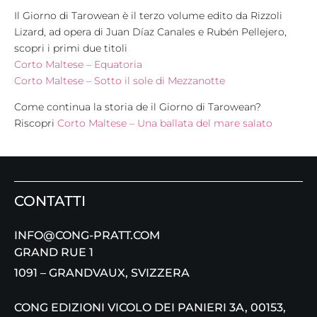
Il Giorno di Tarowean è il terzo volume edito da Rizzoli
Lizard, ad opera di Juan Díaz Canales e Rubén Pellejero,
scopri i primi due titoli
Corto Maltese – Equatoria
Corto Maltese – Sotto il sole di Mezzanotte
Come continua la storia de il Giorno di Tarowean?
Riscopri
Corto Maltese – Una ballata del mare salato
CONTATTI
INFO@CONG-PRATT.COM
GRAND RUE 1
1091 – GRANDVAUX, SVIZZERA
CONG EDIZIONI VICOLO DEI PANIERI 3A, 00153,