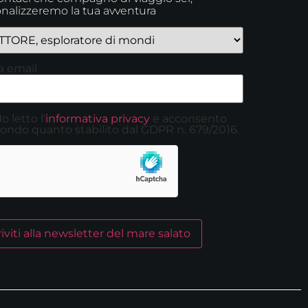
nalizzeremo la tua avventura
a email
o letto l'
informativa privacy
e acconsento
ondo quanto stabilito dal GDPR n. 679/2016.