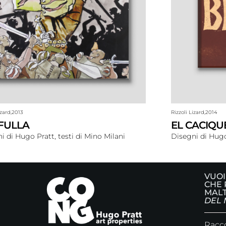
izard,
2013
Rizzoli Lizard,
2014
FULLA
EL CACIQU
i di Hugo Pratt, testi di Mino Milani
Disegni di Hugo
VUOI
CHE 
MALT
DEL 
Racco