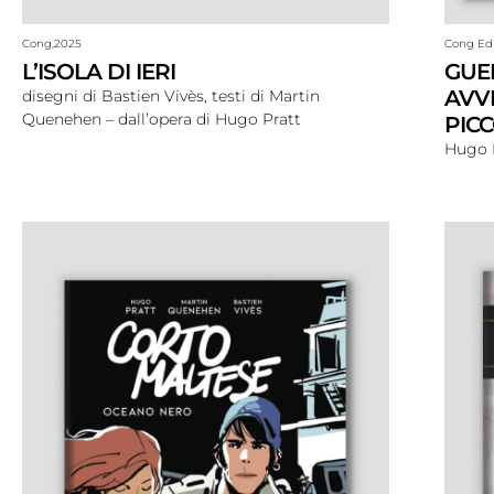
Cong,
2025
Cong Edi
L’ISOLA DI IERI
GUER
AVV
disegni di Bastien Vivès, testi di Martin
Quenehen – dall’opera di Hugo Pratt
PICC
Hugo 