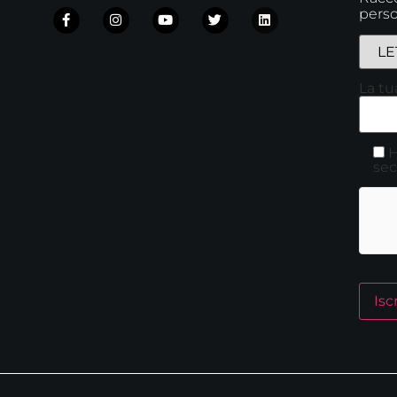
perso
La tu
H
sec