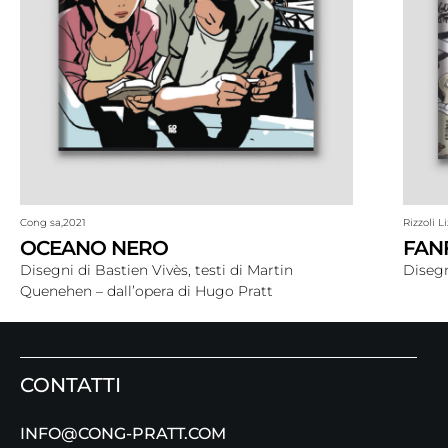
Cong sa,
2021
Rizzoli L
OCEANO NERO
FAN
Disegni di Bastien Vivès, testi di Martin
Disegn
Quenehen – dall’opera di Hugo Pratt
CONTATTI
INFO@CONG-PRATT.COM