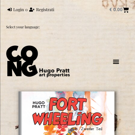
Login
o
Registrati
€
0.00
Select your language:
HUGO PRATT
PRATT UNIVER
CORTO MALTESE