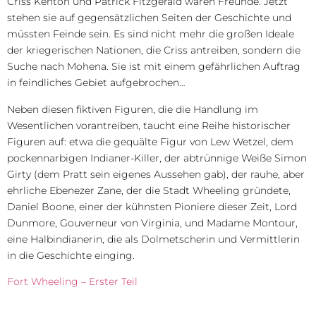
Criss Kenton und Patrick Fitzgerald waren Freunde. Jetzt
stehen sie auf gegensätzlichen Seiten der Geschichte und
müssten Feinde sein. Es sind nicht mehr die großen Ideale
der kriegerischen Nationen, die Criss antreiben, sondern die
Suche nach Mohena. Sie ist mit einem gefährlichen Auftrag
in feindliches Gebiet aufgebrochen…
Neben diesen fiktiven Figuren, die die Handlung im
Wesentlichen vorantreiben, taucht eine Reihe historischer
Figuren auf: etwa die gequälte Figur von Lew Wetzel, dem
pockennarbigen Indianer-Killer, der abtrünnige Weiße Simon
Girty (dem Pratt sein eigenes Aussehen gab), der rauhe, aber
ehrliche Ebenezer Zane, der die Stadt Wheeling gründete,
Daniel Boone, einer der kühnsten Pioniere dieser Zeit, Lord
Dunmore, Gouverneur von Virginia, und Madame Montour,
eine Halbindianerin, die als Dolmetscherin und Vermittlerin
in die Geschichte einging.
Fort Wheeling – Erster Teil