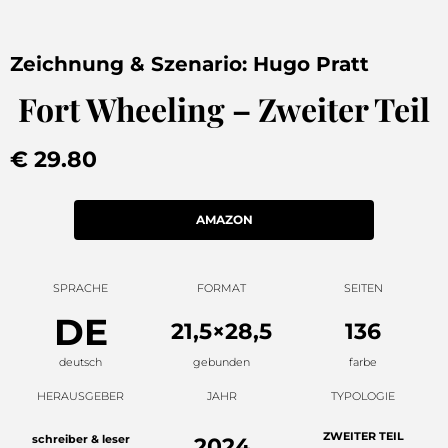
Zeichnung & Szenario: Hugo Pratt
Fort Wheeling – Zweiter Teil
€ 29.80
AMAZON
SPRACHE
FORMAT
SEITEN
DE
21,5×28,5
136
deutsch
gebunden
farbe
HERAUSGEBER
JAHR
TYPOLOGIE
ZWEITER TEIL
schreiber & leser
2024