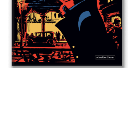
KONTAKTE
INFO@CONG-PRATT.COM
SENTIER DES VINCHES 1
1091 – GRANDVAUX, SCHWEIZ