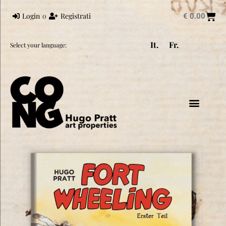
Login
o
Registrati
€
0.00
It.
Fr.
Select your language:
HUGO PRATT
PRATT UNIVER
CORTO MALTESE