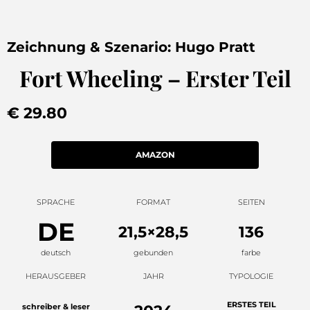
Zeichnung & Szenario: Hugo Pratt
Fort Wheeling – Erster Teil
€ 29.80
AMAZON
SPRACHE
FORMAT
SEITEN
DE
21,5×28,5
136
deutsch
gebunden
farbe
HERAUSGEBER
JAHR
TYPOLOGIE
ERSTES TEIL
schreiber & leser