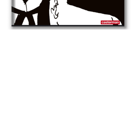
CONTATTI
INFO@CONG-PRATT.COM
GRAND RUE 1
1091 – GRANDVAUX, SVIZZERA
CONG EDIZIONI VICOLO DEI PANIERI 3A, 00153,
ROMA