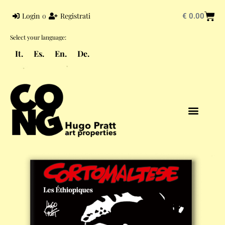
Login
o
Registrati
€
0.00
Select your language:
It.
Es.
En.
De.
HUGO PRATT
UNIVERS PRATT
CORTO MALTESE