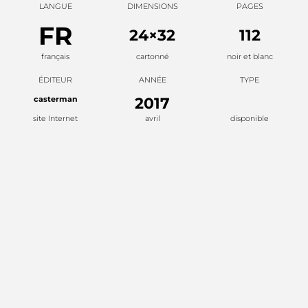
LANGUE
DIMENSIONS
PAGES
FR
24×32
112
français
cartonné
noir et blanc
ÉDITEUR
ANNÉE
TYPE
casterman
2017
site Internet
avril
disponible