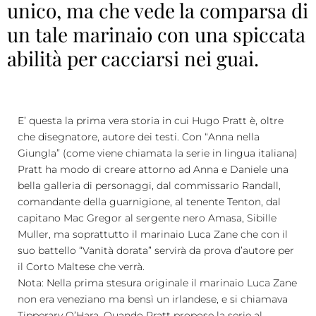
unico, ma che vede la comparsa di
un tale marinaio con una spiccata
abilità per cacciarsi nei guai.
E’ questa la prima vera storia in cui Hugo Pratt è, oltre
che disegnatore, autore dei testi. Con “Anna nella
Giungla” (come viene chiamata la serie in lingua italiana)
Pratt ha modo di creare attorno ad Anna e Daniele una
bella galleria di personaggi, dal commissario Randall,
comandante della guarnigione, al tenente Tenton, dal
capitano Mac Gregor al sergente nero Amasa, Sibille
Muller, ma soprattutto il marinaio Luca Zane che con il
suo battello “Vanità dorata” servirà da prova d’autore per
il Corto Maltese che verrà.
Nota: Nella prima stesura originale il marinaio Luca Zane
non era veneziano ma bensì un irlandese, e si chiamava
Tipperary O’Hara. Quando Pratt propose la serie al