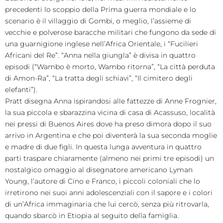
precedenti lo scoppio della Prima guerra mondiale e lo
scenario è il villaggio di Gombi, o meglio, l’assieme di
vecchie e polverose baracche militari che fungono da sede di
una guarnigione inglese nell’Africa Orientale, i “Fucilieri
Africani del Re”. “Anna nella giungla” è divisa in quattro
episodi (“Wambo è morto, Wambo ritorna”, “La città perduta
di Amon-Ra”, “La tratta degli schiavi”, “Il cimitero degli
elefanti”).
Pratt disegna Anna ispirandosi alle fattezze di Anne Frognier,
la sua piccola e sbarazzina vicina di casa di Acassuso, località
nei pressi di Buenos Aires dove ha preso dimora dopo il suo
arrivo in Argentina e che poi diventerà la sua seconda moglie
e madre di due figli. In questa lunga avventura in quattro
parti traspare chiaramente (almeno nei primi tre episodi) un
nostalgico omaggio al disegnatore americano Lyman
Young, l’autore di Cino e Franco, i piccoli coloniali che lo
irretirono nei suoi anni adolescenziali con il sapore e i colori
di un’Africa immaginaria che lui cercò, senza più ritrovarla,
quando sbarcò in Etiopia al seguito della famiglia.