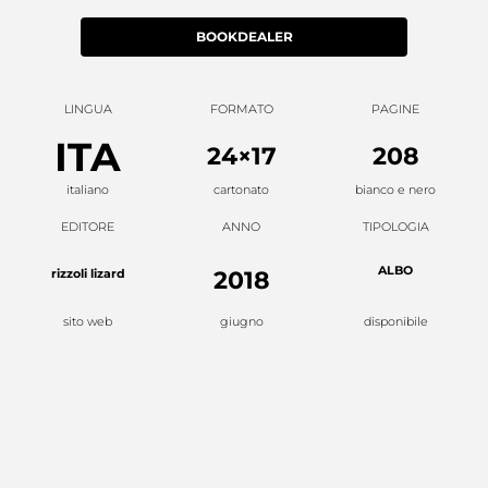
BOOKDEALER
LINGUA
FORMATO
PAGINE
ITA
24×17
208
italiano
cartonato
bianco e nero
EDITORE
ANNO
TIPOLOGIA
ALBO
rizzoli lizard
2018
sito web
giugno
disponibile