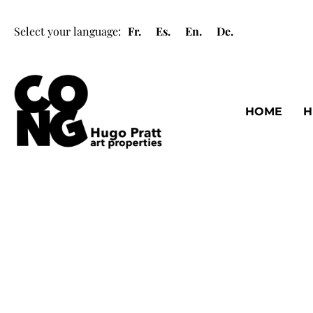
Select your language:
Fr.
Es.
En.
De.
HOME
H