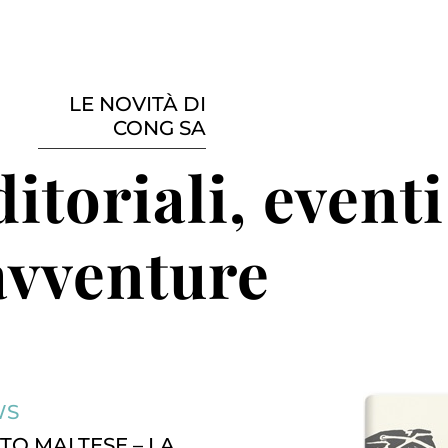
LE NOVITÀ DI
CONG SA
itoriali, eventi
avventure
WS
TO MALTESE – LA