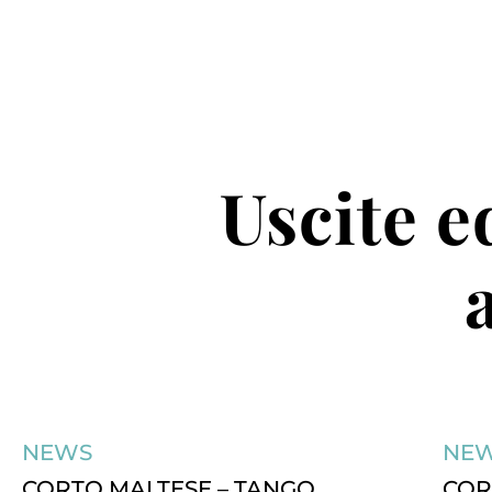
Uscite ed
NEWS
NE
CORTO MALTESE – TANGO
COR