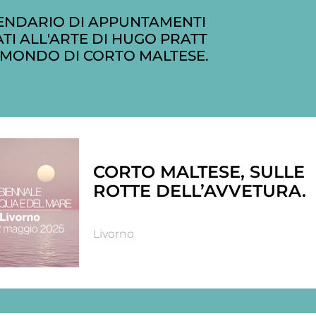
ENDARIO DI APPUNTAMENTI
TI ALL'ARTE DI HUGO PRATT
 MONDO DI CORTO MALTESE.
CORTO MALTESE, SULLE
ROTTE DELL’AVVETURA.
Livorno