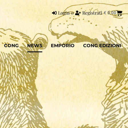
Login
o
Registrati
€
0.00
CONG
NEWS
EMPORIO
CONG EDIZIONI