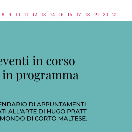
8
9
10
11
12
13
14
15
16
17
18
19
20
21
eventi in corso
 in programma
ENDARIO DI APPUNTAMENTI
TI ALL'ARTE DI HUGO PRATT
 MONDO DI CORTO MALTESE.