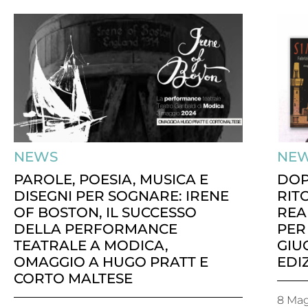
NEWS
NE
PAROLE, POESIA, MUSICA E
DOP
DISEGNI PER SOGNARE: IRENE
RIT
OF BOSTON, IL SUCCESSO
REA
DELLA PERFORMANCE
PER 
TEATRALE A MODICA,
GIU
OMAGGIO A HUGO PRATT E
EDI
CORTO MALTESE
8 Ma