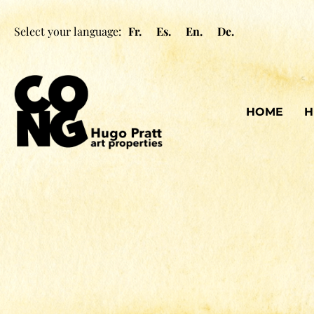
Select your language:
Fr.
Es.
En.
De.
HOME
H