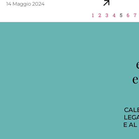
14 Maggio 2024
1
2
3
4
5
6
7
e
CAL
LEGA
E AL