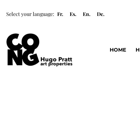
Select your language:
Fr.
Es.
En.
De.
HOME
H