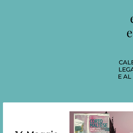
e
CAL
LEGA
E AL