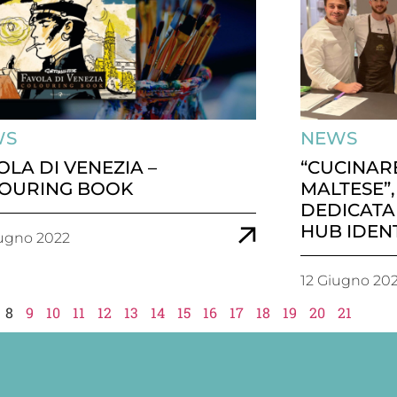
WS
NEWS
OLA DI VENEZIA –
“CUCINAR
OURING BOOK
MALTESE”
DEDICATA
HUB IDEN
ugno 2022
12 Giugno 20
8
9
10
11
12
13
14
15
16
17
18
19
20
21