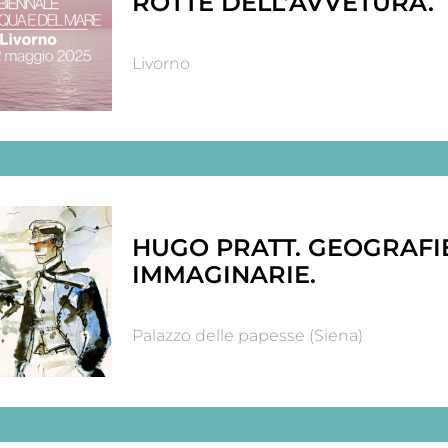
ROTTE DELL’AVVETURA.
Livorno
HUGO PRATT. GEOGRAFI
IMMAGINARIE.
Palazzo delle papesse (Siena)