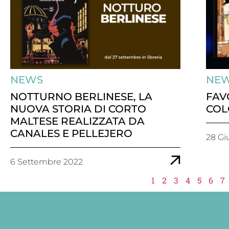
NEWS
NE
NOTTURNO BERLINESE, LA
FAV
NUOVA STORIA DI CORTO
COL
MALTESE REALIZZATA DA
CANALES E PELLEJERO
28 Gi
6 Settembre 2022
1
2
3
4
5
6
7