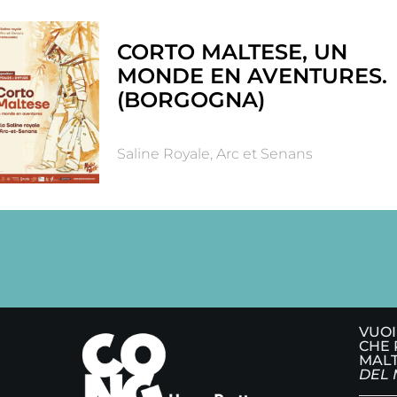
CORTO MALTESE, UN
MONDE EN AVENTURES.
(BORGOGNA)
Saline Royale, Arc et Senans
VUOI
CHE 
MALT
DEL 